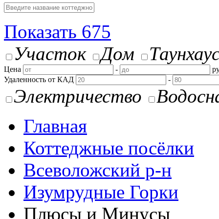
Показать
675
Участок
Дом
Таунхау
Цена
-
ру
Удаленность от КАД
-
Электричество
Водосн
Главная
Коттеджные посёлки
Всеволожский р-н
Изумрудные Горки
Плюсы и Минусы