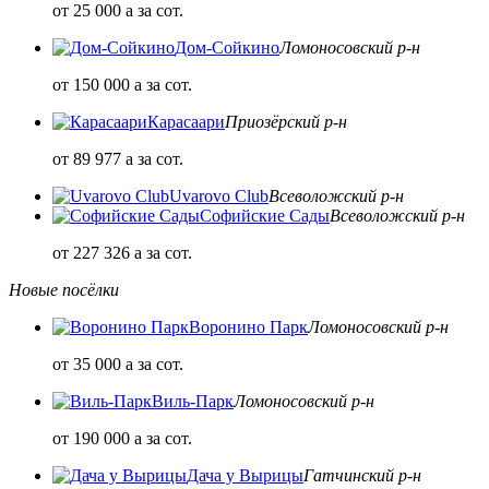
от 25 000
a
за сот.
Дом-Сойкино
Ломоносовский р-н
от 150 000
a
за сот.
Карасаари
Приозёрский р-н
от 89 977
a
за сот.
Uvarovo Club
Всеволожский р-н
Софийские Сады
Всеволожский р-н
от 227 326
a
за сот.
Новые посёлки
Воронино Парк
Ломоносовский р-н
от 35 000
a
за сот.
Виль-Парк
Ломоносовский р-н
от 190 000
a
за сот.
Дача у Вырицы
Гатчинский р-н