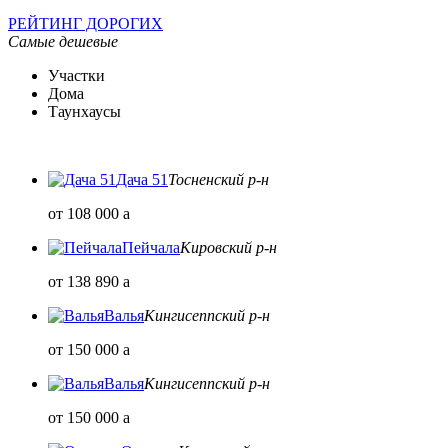
РЕЙТИНГ ДОРОГИХ
Самые дешевые
Участки
Дома
Таунхаусы
Дача 51
Тосненский р-н
от 108 000
a
Пейчала
Кировский р-н
от 138 890
a
Валья
Кингисеппский р-н
от 150 000
a
Валья
Кингисеппский р-н
от 150 000
a