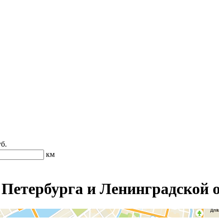
б.
км
 Петербурга и Ленинградской 
Для
ок.