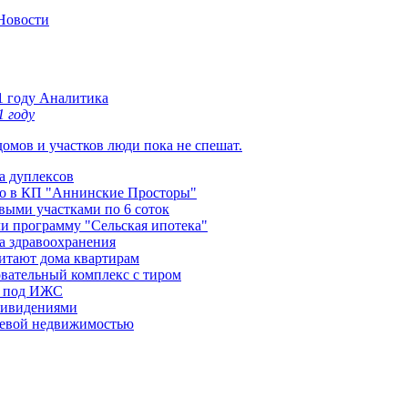
Новости
Аналитика
 году
омов и участков люди пока не спешат.
а дуплексов
во в КП "Аннинские Просторы"
ыми участками по 6 соток
и программу "Сельская ипотека"
а здравоохранения
итают дома квартирам
овательный комплекс с тиром
в под ИЖС
привидениями
шевой недвижимостью