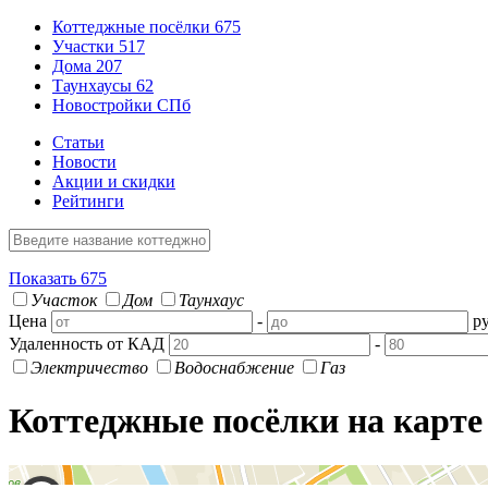
Коттеджные посёлки
675
Участки
517
Дома
207
Таунхаусы
62
Новостройки СПб
Статьи
Новости
Акции и скидки
Рейтинги
Показать
675
Участок
Дом
Таунхаус
Цена
-
ру
Удаленность от КАД
-
Электричество
Водоснабжение
Газ
Коттеджные посёлки на карте
Отображено 100 поселков. Чтобы увидеть больше приблизьте нужный участ