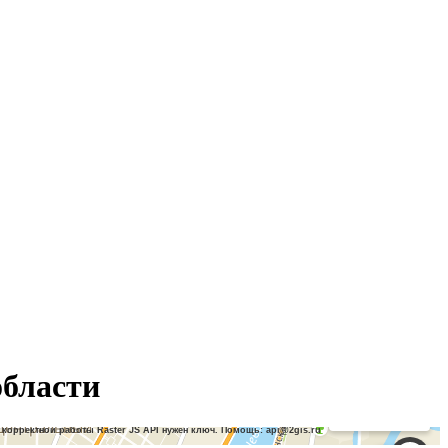
области
Работает на API 2ГИС
Лицензионное соглашение
Открыть в 2ГИС
 корректной работы Raster JS API нужен ключ. Помощь: api@2gis.ru