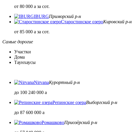
от 80 000
a
за сот.
IBURG
Приморский р-н
Старостинское озеро
Кировский р-н
от 85 000
a
за сот.
Самые дорогие
Участки
Дома
Таунхаусы
Nirvana
Курортный р-н
до 100 240 000
a
Репинские озера
Выборгский р-н
до 87 600 000
a
Ромашково
Приозёрский р-н