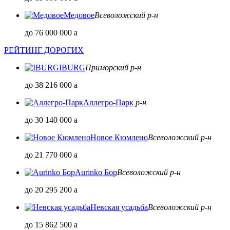
Медовое
Всеволожский р-н
до 76 000 000
a
РЕЙТИНГ ДОРОГИХ
IBURG
Приморский р-н
до 38 216 000
a
Аллегро-Парк
р-н
до 30 140 000
a
Новое Кюмлено
Всеволожский р-н
до 21 770 000
a
Aurinko Бор
Всеволожский р-н
до 20 295 200
a
Невская усадьба
Всеволожский р-н
до 15 862 500
a