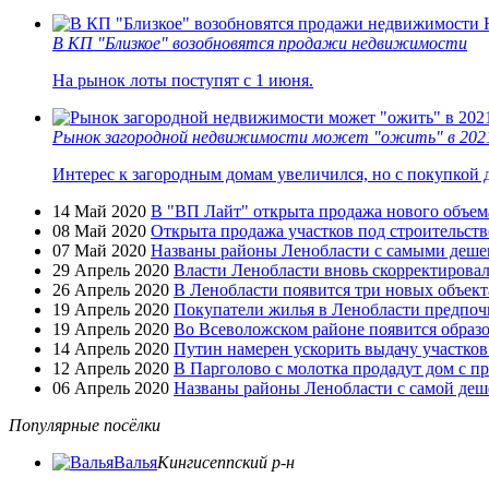
В КП "Близкое" возобновятся продажи недвижимости
На рынок лоты поступят с 1 июня.
Рынок загородной недвижимости может "ожить" в 2021
Интерес к загородным домам увеличился, но с покупкой д
14 Май 2020
В "ВП Лайт" открыта продажа нового объем
08 Май 2020
Открыта продажа участков под строительст
07 Май 2020
Названы районы Ленобласти с самыми дешев
29 Апрель 2020
Власти Ленобласти вновь скорректировал
26 Апрель 2020
В Ленобласти появится три новых объект
19 Апрель 2020
Покупатели жилья в Ленобласти предпоч
19 Апрель 2020
Во Всеволожском районе появится образ
14 Апрель 2020
Путин намерен ускорить выдачу участко
12 Апрель 2020
В Парголово с молотка продадут дом с 
06 Апрель 2020
Названы районы Ленобласти с самой де
Популярные посёлки
Валья
Кингисеппский р-н