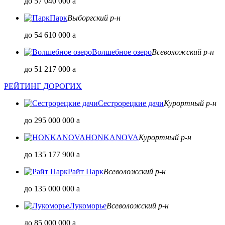
до 57 040 000
a
Парк
Выборгский р-н
до 54 610 000
a
Волшебное озеро
Всеволожский р-н
до 51 217 000
a
РЕЙТИНГ ДОРОГИХ
Сестрорецкие дачи
Курортный р-н
до 295 000 000
a
HONKANOVA
Курортный р-н
до 135 177 900
a
Райт Парк
Всеволожский р-н
до 135 000 000
a
Лукоморье
Всеволожский р-н
до 85 000 000
a