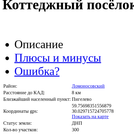
Коттеджный посёло
Описание
Плюсы и минусы
Ошибка?
Район:
Ломоносовский
Расстояние до КАД:
8 км
Близжайший населенный пункт:
Пигелево
59.75698351556879
Координаты gps:
30.029715724705778
Показать на карте
Статус земли:
ДНП
Кол-во участков:
300