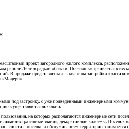
ие
масштабный проект загородного жилого комплекса, расположенн
ом районе Ленинградкой области. Поселок застраивается в неск
ий. В продаже представлены два квартала застройки класса комф
й «Модерн».
ными под застройку, с уже подведенными инженерными коммуни
ация осуществляются локально.
 пользования, на которых располагаются инженерные сети посе
и, административные здания, декоративные водоемы. Поселок на
езопасности в поселке и обслуживанием территории занимается