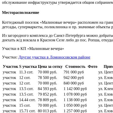
обслуживание инфраструктуры утверждается общим собранием
Месторасположение
Коттеджный поселок «Малиновые вечера» расположен на грани
детсады, супермаркеты, поликлиника и пр. значимые объекты р
Из загородного комплекса до Санкт-Петербурга можно добрать
доехать ж/д вокзала в Красном Селе либо до пос. Ропша, откуд
Участки в КП «Малиновые вечера»
Участки:
Другие участки в Ломоносовском районе
Участок
S участка
Цена за сотку
Стоимость
Фото
Прим
участок
11.3 сот.
70 000 руб.
791 000 руб
ул. Цент
участок
12 сот.
78 500 руб.
942 000 руб
ул. Елов
участок
12 сот.
70 000 руб.
840 000 руб
ул. Цент
участок
13.5 сот.
84 593 руб.
1 142 000 руб
ул. Клен
участок
13.5 сот.
79 852 руб.
1 078 000 руб
ул. Елов
участок
14.44 сот.
78 809 руб.
1 138 000 руб
ул. Елов
участок
15 сот.
70 000 руб.
1 050 000 руб
ул. Цен
участок
15.71 сот.
80 013 руб.
1 257 000 руб
ул. Елов