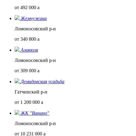
от 492 000
a
Жемчужина
Ломоносовский р-н
от 340 800
a
Алакюля
Ломоносовский р-н
от 309 000
a
Демидовская усадьба
Гатчинский р-н
от 1 200 000
a
ЖК "Ванино"
Ломоносовский р-н
от 10 231 000
a