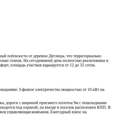
ый поблизости от деревни Дятлицы, что территориально
олько этапов. На сегодняшний день полностью реализованы и
орт, площадь участков варьируется от 12 до 32 соток.
кациями: 3-фазное электричество мощностью от 10 кВт на
лка, дороги с шириной проезжего полотна 9м с пешеходными
ходится под охраной, на въезде в поселок расположен КПП. В
 своя управляющая компания. Ежегодный взнос на