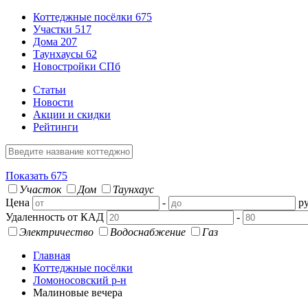
Коттеджные посёлки
675
Участки
517
Дома
207
Таунхаусы
62
Новостройки СПб
Статьи
Новости
Акции и скидки
Рейтинги
Показать
675
Участок
Дом
Таунхаус
Цена
-
ру
Удаленность от КАД
-
Электричество
Водоснабжение
Газ
Главная
Коттеджные посёлки
Ломоносовский р-н
Малиновые вечера