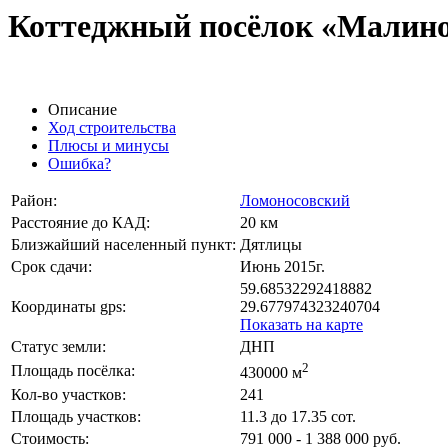
Коттеджный посёлок «Малино
Описание
Ход строительства
Плюсы и минусы
Ошибка?
Район:
Ломоносовский
Расстояние до КАД:
20 км
Близжайший населенный пункт:
Дятлицы
Срок сдачи:
Июнь 2015г.
59.68532292418882
Координаты gps:
29.677974323240704
Показать на карте
Статус земли:
ДНП
2
Площадь посёлка:
430000 м
Кол-во участков:
241
Площадь участков:
11.3 до 17.35 сот.
Стоимость:
791 000 - 1 388 000 руб.