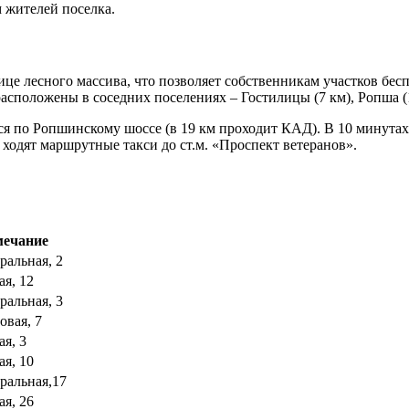
 жителей поселка.
це лесного массива, что позволяет собственникам участков бе
асположены в соседних поселениях – Гостилицы (7 км), Ропша (10
ся по Ропшинскому шоссе (в 19 км проходит КАД). В 10 минута
а ходят маршрутные такси до ст.м. «Проспект ветеранов».
ечание
ральная, 2
ая, 12
ральная, 3
овая, 7
ая, 3
ая, 10
тральная,17
ая, 26