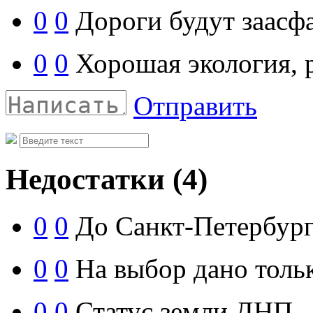
0
0
Дороги будут заасф
0
0
Хорошая экология, 
Отправить
Недостатки
(4)
0
0
До Санкт-Петербурга
0
0
На выбор дано тольк
0
0
Статус земли ДНП.