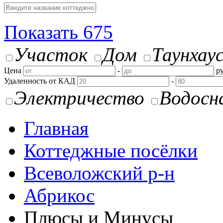
Показать
675
Участок
Дом
Таунхау
Цена
-
ру
Удаленность от КАД
-
Электричество
Водосн
Главная
Коттеджные посёлки
Всеволожский р-н
Абрикос
Плюсы и Минусы