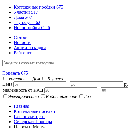
Коттеджные посёлки
675
Участки
517
Дома
207
Таунхаусы
62
Новостройки СПб
Статьи
Новости
Акции и скидки
Рейтинги
Показать
675
Участок
Дом
Таунхаус
Цена
-
ру
Удаленность от КАД
-
Электричество
Водоснабжение
Газ
Главная
Коттеджные посёлки
Гатчинский р-н
Сиверская Палитра
Плюсы и Минусы