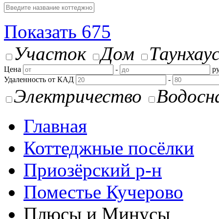
Показать
675
Участок
Дом
Таунхау
Цена
-
ру
Удаленность от КАД
-
Электричество
Водосн
Главная
Коттеджные посёлки
Приозёрский р-н
Поместье Кучерово
Плюсы и Минусы