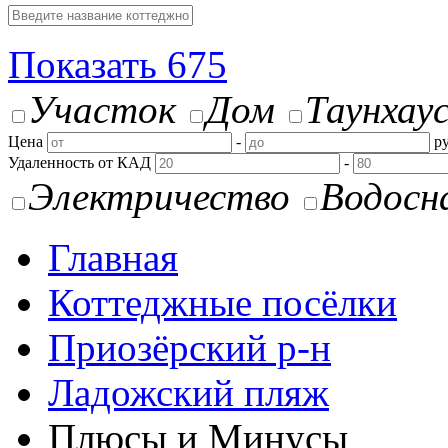
Показать
675
Участок
Дом
Таунхау
Цена
-
ру
Удаленность от КАД
-
Электричество
Водосн
Главная
Коттеджные посёлки
Приозёрский р-н
Ладожский пляж
Плюсы и Минусы