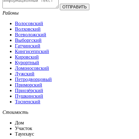
Районы
Волосовский
Волховский
Всеволожский
Выборгский
Гатчинский
Кингисеппский
Кировский
Курортный
Ломоносовский
Лужский
Петродворцовый
Приморский
Приозёрский
Пушкинский
Тосненский
Стоимость
Дом
Участок
Таунхаус