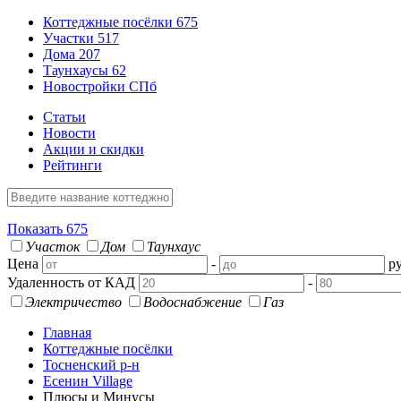
Коттеджные посёлки
675
Участки
517
Дома
207
Таунхаусы
62
Новостройки СПб
Статьи
Новости
Акции и скидки
Рейтинги
Показать
675
Участок
Дом
Таунхаус
Цена
-
ру
Удаленность от КАД
-
Электричество
Водоснабжение
Газ
Главная
Коттеджные посёлки
Тосненский р-н
Есенин Village
Плюсы и Минусы