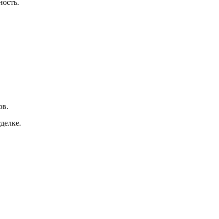
ность.
ов.
делке.