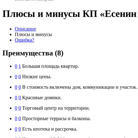
Плюсы и минусы КП «Есенин V
Описание
Плюсы и минусы
Ошибка?
Преимущества
(8)
0
1
Большая площадь квартир.
0
0
Низкие цены.
0
0
В стоимость включены дом, коммуникации и участок.
0
0
Красивые домики.
0
0
Торговый центр на территории.
0
0
Просторные террасы и балконы.
0
0
Есть ипотека и рассрочка.