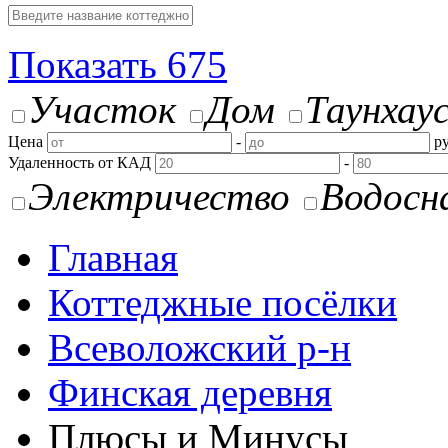
Показать
675
Участок
Дом
Таунхау
Цена
-
ру
Удаленность от КАД
-
Электричество
Водосн
Главная
Коттеджные посёлки
Всеволожский р-н
Финская деревня
Плюсы и Минусы