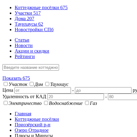
Коттеджные посёлки
675
Участки
517
Дома
207
Таунхаусы
62
Новостройки СПб
Статьи
Новости
Акции и скидки
Рейтинги
Показать
675
Участок
Дом
Таунхаус
Цена
-
ру
Удаленность от КАД
-
Электричество
Водоснабжение
Газ
Главная
Коттеджные посёлки
Приозёрский р-н
Озеро Отрадное
Плюсы и Минусы