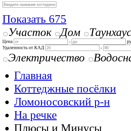
Показать
675
Участок
Дом
Таунхау
Цена
-
ру
Удаленность от КАД
-
Электричество
Водосн
Главная
Коттеджные посёлки
Ломоносовский р-н
На речке
Плюсы и Минусы