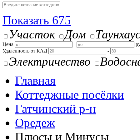
Показать
675
Участок
Дом
Таунхау
Цена
-
ру
Удаленность от КАД
-
Электричество
Водосн
Главная
Коттеджные посёлки
Гатчинский р-н
Оредеж
Плюсы и Минусы