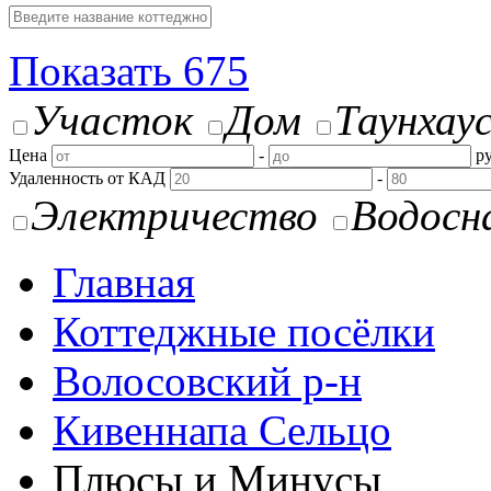
Показать
675
Участок
Дом
Таунхау
Цена
-
ру
Удаленность от КАД
-
Электричество
Водосн
Главная
Коттеджные посёлки
Волосовский р-н
Кивеннапа Сельцо
Плюсы и Минусы