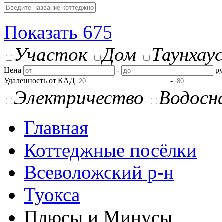
Показать
675
Участок
Дом
Таунхау
Цена
-
ру
Удаленность от КАД
-
Электричество
Водосн
Главная
Коттеджные посёлки
Всеволожский р-н
Туокса
Плюсы и Минусы