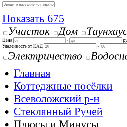
Показать
675
Участок
Дом
Таунхау
Цена
-
ру
Удаленность от КАД
-
Электричество
Водосн
Главная
Коттеджные посёлки
Всеволожский р-н
Стеклянный Ручей
Плюсы и Минусы