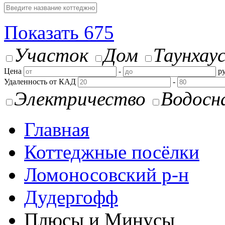
Показать
675
Участок
Дом
Таунхау
Цена
-
ру
Удаленность от КАД
-
Электричество
Водосн
Главная
Коттеджные посёлки
Ломоносовский р-н
Дудергофф
Плюсы и Минусы