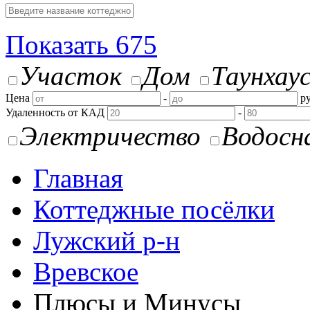
Показать
675
Участок
Дом
Таунхау
Цена
-
ру
Удаленность от КАД
-
Электричество
Водосн
Главная
Коттеджные посёлки
Лужский р-н
Вревское
Плюсы и Минусы