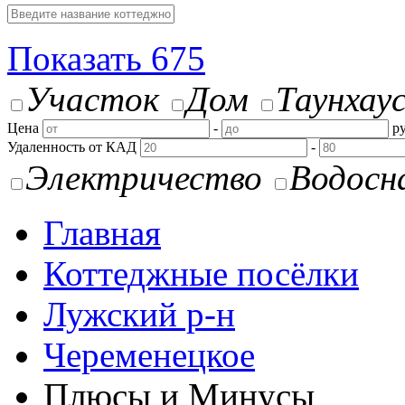
Показать
675
Участок
Дом
Таунхау
Цена
-
ру
Удаленность от КАД
-
Электричество
Водосн
Главная
Коттеджные посёлки
Лужский р-н
Череменецкое
Плюсы и Минусы