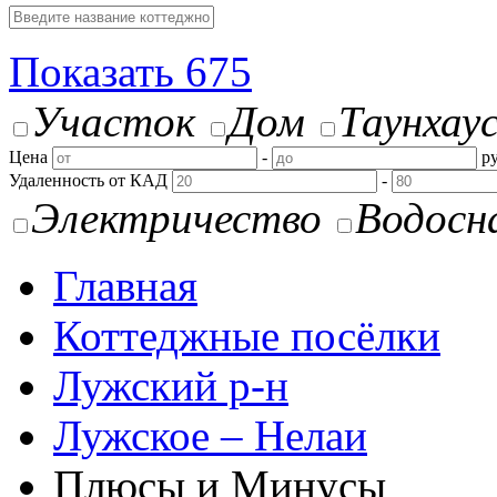
Показать
675
Участок
Дом
Таунхау
Цена
-
ру
Удаленность от КАД
-
Электричество
Водосн
Главная
Коттеджные посёлки
Лужский р-н
Лужское – Нелаи
Плюсы и Минусы