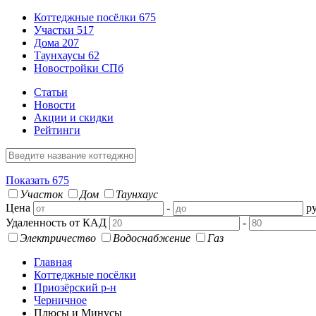
Коттеджные посёлки
675
Участки
517
Дома
207
Таунхаусы
62
Новостройки СПб
Статьи
Новости
Акции и скидки
Рейтинги
Показать
675
Участок
Дом
Таунхаус
Цена
-
ру
Удаленность от КАД
-
Электричество
Водоснабжение
Газ
Главная
Коттеджные посёлки
Приозёрский р-н
Черничное
Плюсы и Минусы