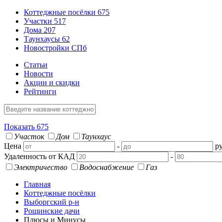
Коттеджные посёлки
675
Участки
517
Дома
207
Таунхаусы
62
Новостройки СПб
Статьи
Новости
Акции и скидки
Рейтинги
Показать
675
Участок
Дом
Таунхаус
Цена
-
ру
Удаленность от КАД
-
Электричество
Водоснабжение
Газ
Главная
Коттеджные посёлки
Выборгский р-н
Рощинские дачи
Плюсы и Минусы