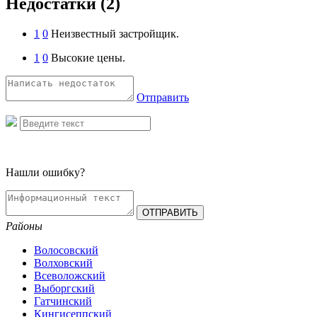
Недостатки
(2)
1
0
Неизвестный застройщик.
1
0
Высокие цены.
Отправить
Нашли ошибку?
Районы
Волосовский
Волховский
Всеволожский
Выборгский
Гатчинский
Кингисеппский