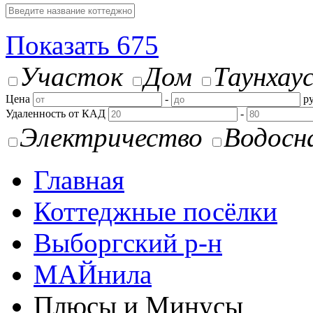
Показать
675
Участок
Дом
Таунхау
Цена
-
ру
Удаленность от КАД
-
Электричество
Водосн
Главная
Коттеджные посёлки
Выборгский р-н
МАЙнила
Плюсы и Минусы