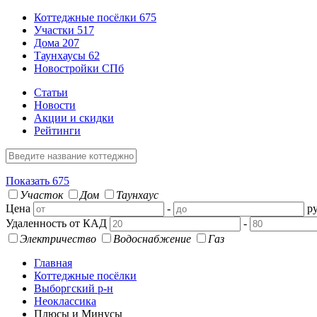
Коттеджные посёлки
675
Участки
517
Дома
207
Таунхаусы
62
Новостройки СПб
Статьи
Новости
Акции и скидки
Рейтинги
Показать
675
Участок
Дом
Таунхаус
Цена
-
ру
Удаленность от КАД
-
Электричество
Водоснабжение
Газ
Главная
Коттеджные посёлки
Выборгский р-н
Неоклассика
Плюсы и Минусы