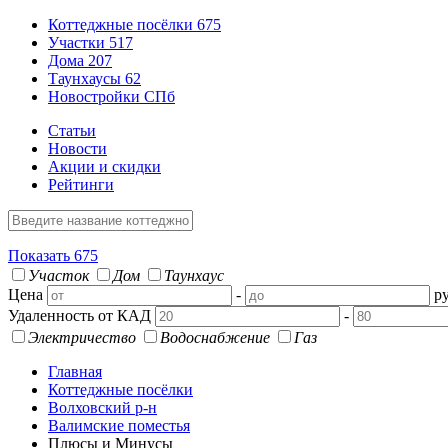
Коттеджные посёлки
675
Участки
517
Дома
207
Таунхаусы
62
Новостройки СПб
Статьи
Новости
Акции и скидки
Рейтинги
Показать
675
Участок
Дом
Таунхаус
Цена
-
ру
Удаленность от КАД
-
Электричество
Водоснабжение
Газ
Главная
Коттеджные посёлки
Волховский р-н
Валимские поместья
Плюсы и Минусы