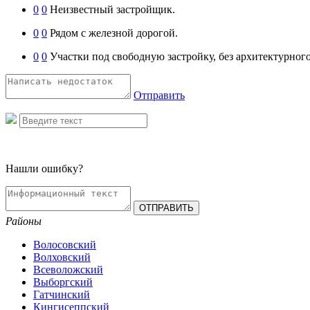
0
0
Неизвестный застройщик.
0
0
Рядом с железной дорогой.
0
0
Участки под свободную застройку, без архитектурного
Отправить
Нашли ошибку?
Районы
Волосовский
Волховский
Всеволожский
Выборгский
Гатчинский
Кингисеппский