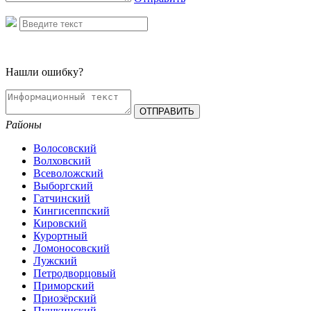
Нашли ошибку?
Районы
Волосовский
Волховский
Всеволожский
Выборгский
Гатчинский
Кингисеппский
Кировский
Курортный
Ломоносовский
Лужский
Петродворцовый
Приморский
Приозёрский
Пушкинский