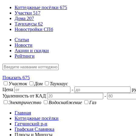
Коттеджные посёлки
675
Участки
517
Дома
207
Таунхаусы
62
Новостройки СПб
Статьи
Новости
Акции и скидки
Рейтинги
Показать
675
Участок
Дом
Таунхаус
Цена
-
ру
Удаленность от КАД
-
Электричество
Водоснабжение
Газ
Главная
Коттеджные посёлки
Гатчинский р-н
Графская Славянка
Плюсы и Минусы