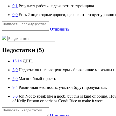
0
1
Результат работ - надежность застройщика
0
0
Есть 2 подъездные дороги, цена соответсвует уровню
Отправить
Недостатки
(5)
15
14
ДНП.
3
0
Недостаток инфраструктуры - ближайшие магазины и 
5
0
Масштабный проект.
9
4
Равнинная местность, участки будут продуваться.
5
0
Jon,Not to speak like a noob, but this is kind of boring. Ho
of Kelly Preston or perhaps Condi Rice to make it wort
Отправить