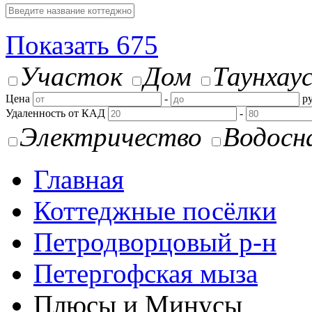
Показать
675
Участок
Дом
Таунхау
Цена
-
ру
Удаленность от КАД
-
Электричество
Водосн
Главная
Коттеджные посёлки
Петродворцовый р-н
Петергофская мыза
Плюсы и Минусы