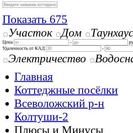
Показать
675
Участок
Дом
Таунхау
Цена
-
ру
Удаленность от КАД
-
Электричество
Водосн
Главная
Коттеджные посёлки
Всеволожский р-н
Колтуши-2
Плюсы и Минусы