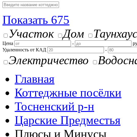
Показать
675
Участок
Дом
Таунхау
Цена
-
ру
Удаленность от КАД
-
Электричество
Водосн
Главная
Коттеджные посёлки
Тосненский р-н
Царские Предместья
Плюсы и Минусы