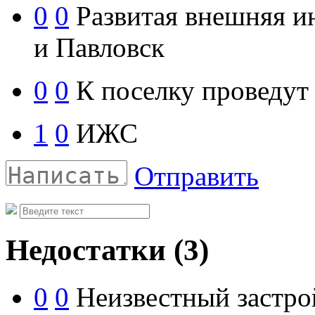
0
0
Развитая внешняя и
и Павловск
0
0
К поселку проведут 
1
0
ИЖС
Отправить
Недостатки
(3)
0
0
Неизвестный застр