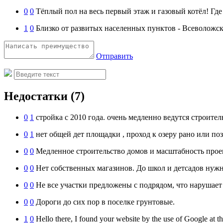
0
0
Тёплый пол на весь первый этаж и газовый котёл! Где
1
0
Близко от развитых населенных пунктов - Всеволожск
Отправить
Недостатки
(7)
0
1
стройка с 2010 года. очень медленно ведутся строитель
0
1
нет общей дет площадки , проход к озеру рано или позд
0
0
Медленное строительство домов и масштабность прое
0
0
Нет собственных магазинов. До школ и детсадов нужн
0
0
Не все участки предложены с подрядом, что нарушае
0
0
Дороги до сих пор в поселке грунтовые.
1
0
Hello there, I found your website by the use of Google at th