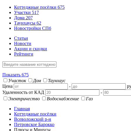
Коттеджные посёлки
675
Участки
517
Дома
207
Таунхаусы
62
Новостройки СПб
Статьи
Новости
Акции и скидки
Рейтинги
Показать
675
Участок
Дом
Таунхаус
Цена
-
ру
Удаленность от КАД
-
Электричество
Водоснабжение
Газ
Главная
Коттеджные посёлки
Всеволожский р-н
Петровское Барокко
Плюсы и Минусы