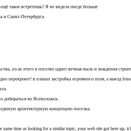
 ещё такое встретишь? Я не видела нигде больше
а и Санкт-Петербурга.
ства, из-за этого в поселке царит вечная пыль и хождения строи
но перекроют! в планах застройка огромного поля, а выезд ближай
кта.
о добираться во Всеволожск.
т единую архитектурную концепцию поселка.
e same time as looking for a similar topic, your web site got here up,