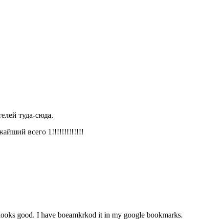
телей туда-сюда.
ший всего 1!!!!!!!!!!!!!
 it looks good. I have boeamkrkod it in my google bookmarks.