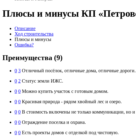
Плюсы и минусы КП «Петров
Описание
Ход строительства
Плюсы и минусы
Ошибка?
Преимущества
(9)
0
3
Отличный посёлок, отличные дома, отличные дороги.
0
2
Статус земли ИЖС.
0
0
Можно купить участок с готовым домом.
0
0
Красивая природа - рядом хвойный лес и озеро.
0
0
В стоимость включены не только коммуникации, но и 
0
0
Ограждение поселка и охрана.
0
0
Есть проекты домов с отделкой под чистовую.