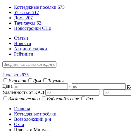
Коттеджные посёлки
675
Участки
517
Дома
207
Таунхаусы
62
Новостройки СПб
Статьи
Новости
Акции и скидки
Рейтинги
Показать
675
Участок
Дом
Таунхаус
Цена
-
ру
Удаленность от КАД
-
Электричество
Водоснабжение
Газ
Главная
Коттеджные посёлки
Всеволожский р-н
Охта
Плюсы и Минусы