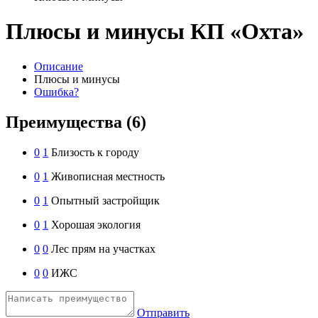
Плюсы и минусы КП «Охта»
Описание
Плюсы и минусы
Ошибка?
Преимущества
(6)
0
1
Близость к городу
0
1
Живописная местность
0
1
Опытный застройщик
0
1
Хорошая экология
0
0
Лес прям на участках
0
0
ИЖС
Отправить