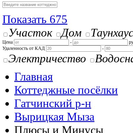
Показать
675
Участок
Дом
Таунхау
Цена
-
ру
Удаленность от КАД
-
Электричество
Водосн
Главная
Коттеджные посёлки
Гатчинский р-н
Вырицкая Мыза
Плюсы и Минусы