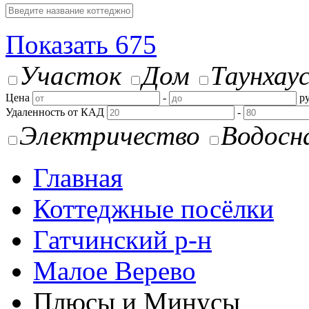
Показать
675
Участок
Дом
Таунхау
Цена
-
ру
Удаленность от КАД
-
Электричество
Водосн
Главная
Коттеджные посёлки
Гатчинский р-н
Малое Верево
Плюсы и Минусы