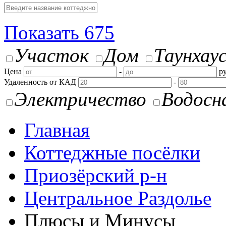
Показать
675
Участок
Дом
Таунхау
Цена
-
ру
Удаленность от КАД
-
Электричество
Водосн
Главная
Коттеджные посёлки
Приозёрский р-н
Центральное Раздолье
Плюсы и Минусы