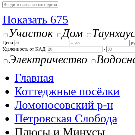
Показать
675
Участок
Дом
Таунхау
Цена
-
ру
Удаленность от КАД
-
Электричество
Водосн
Главная
Коттеджные посёлки
Ломоносовский р-н
Петровская Слобода
Плюсы и Минусы