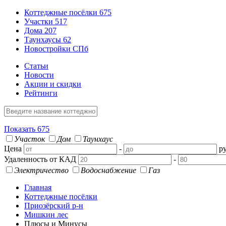
Коттеджные посёлки
675
Участки
517
Дома
207
Таунхаусы
62
Новостройки СПб
Статьи
Новости
Акции и скидки
Рейтинги
Показать
675
Участок
Дом
Таунхаус
Цена
-
ру
Удаленность от КАД
-
Электричество
Водоснабжение
Газ
Главная
Коттеджные посёлки
Приозёрский р-н
Мишкин лес
Плюсы и Минусы