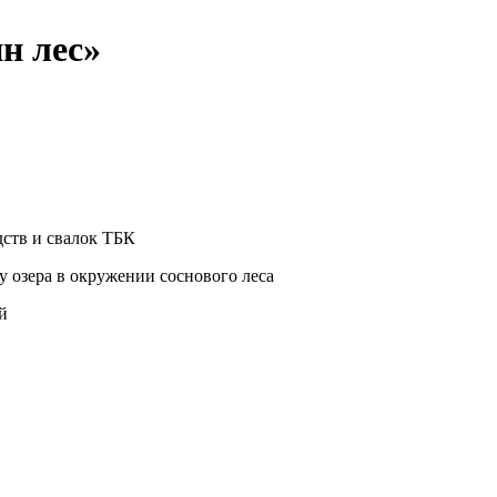
н лес»
дств и свалок ТБК
у озера в окружении соснового леса
й