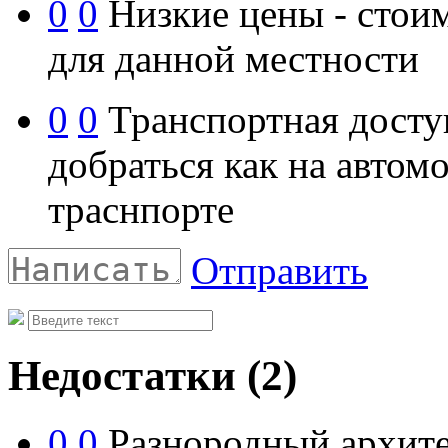
0
0
Низкие цены - стои
для данной местности
0
0
Транспортная доступ
добраться как на автом
траснпорте
Отправить
Недостатки
(2)
0
0
Разнородный архите