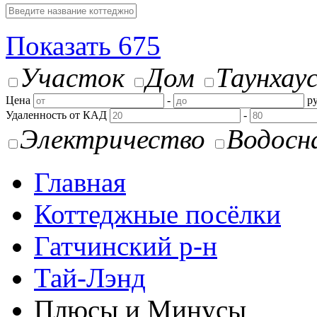
Показать
675
Участок
Дом
Таунхау
Цена
-
ру
Удаленность от КАД
-
Электричество
Водосн
Главная
Коттеджные посёлки
Гатчинский р-н
Тай-Лэнд
Плюсы и Минусы