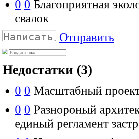
0
0
Благоприятная эколо
свалок
Отправить
Недостатки
(3)
0
0
Масштабный проект -
0
0
Разнороный архитект
единый регламент заст