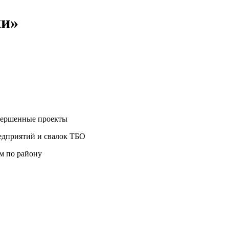
ки»
авершенные проекты
едприятий и свалок ТБО
м по району