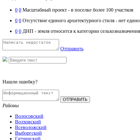
0
0
Масштабный проект - в поселке более 100 участков
0
0
Отсутствие единого архитектурного стиля - нет едино
0
0
ДНП - земля относится к категории сельхозназначени
Отправить
Нашли ошибку?
Районы
Волосовский
Волховский
Всеволожский
Выборгский
Гатчинский