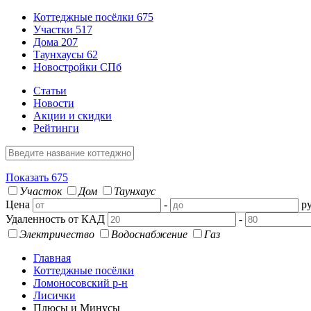
Коттеджные посёлки
675
Участки
517
Дома
207
Таунхаусы
62
Новостройки СПб
Статьи
Новости
Акции и скидки
Рейтинги
Показать
675
Участок
Дом
Таунхаус
Цена
-
ру
Удаленность от КАД
-
Электричество
Водоснабжение
Газ
Главная
Коттеджные посёлки
Ломоносовский р-н
Лисички
Плюсы и Минусы