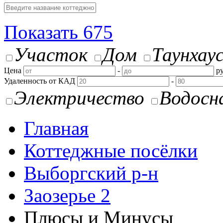
Показать
675
Участок
Дом
Таунхау
Цена
-
ру
Удаленность от КАД
-
Электричество
Водосн
Главная
Коттеджные посёлки
Выборгский р-н
Заозерье 2
Плюсы и Минусы