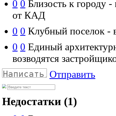
0
0
Близость к городу - 
от КАД
0
0
Клубный поселок - в
0
0
Единый архитектурн
возводятся застройщик
Отправить
Недостатки
(1)