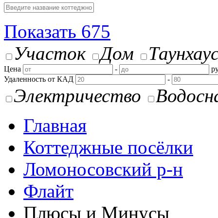
Показать
675
Участок
Дом
Таунхау
Цена
-
ру
Удаленность от КАД
-
Электричество
Водосн
Главная
Коттеджные посёлки
Ломоносовский р-н
Флайт
Плюсы и Минусы