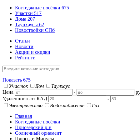
Коттеджные посёлки
675
Участки
517
Дома
207
Таунхаусы
62
Новостройки СПб
Статьи
Новости
Акции и скидки
Рейтинги
Показать
675
Участок
Дом
Таунхаус
Цена
-
ру
Удаленность от КАД
-
Электричество
Водоснабжение
Газ
Главная
Коттеджные посёлки
Приозёрский р-н
Солнечный орнамент
Плюсы и Минусы