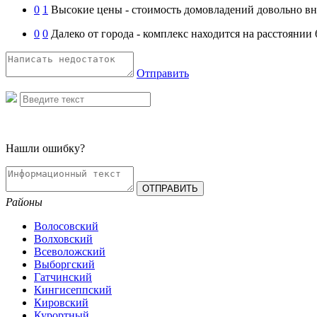
0
1
Высокие цены - стоимость домовладений довольно вн
0
0
Далеко от города - комплекс находится на расстоянии
Отправить
Нашли ошибку?
Районы
Волосовский
Волховский
Всеволожский
Выборгский
Гатчинский
Кингисеппский
Кировский
Курортный