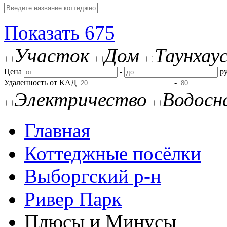
Показать
675
Участок
Дом
Таунхау
Цена
-
ру
Удаленность от КАД
-
Электричество
Водосн
Главная
Коттеджные посёлки
Выборгский р-н
Ривер Парк
Плюсы и Минусы