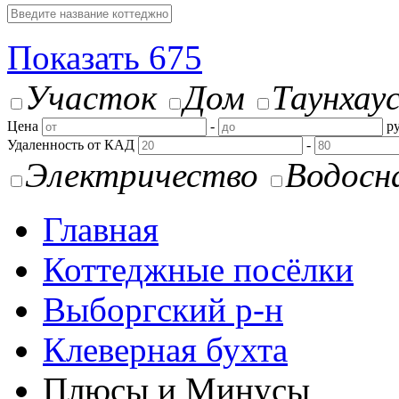
Показать
675
Участок
Дом
Таунхау
Цена
-
ру
Удаленность от КАД
-
Электричество
Водосн
Главная
Коттеджные посёлки
Выборгский р-н
Клеверная бухта
Плюсы и Минусы