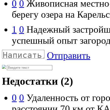
0
0
Живописная местност
берегу озера на Карель
1
0
Надежный застройщи
успешный опыт загород
Отправить
Недостатки
(2)
0
0
Удаленность от горо
расстоянии 70 км от К