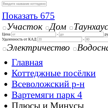
Показать
675
Участок
Дом
Таунхау
Цена
-
ру
Удаленность от КАД
-
Электричество
Водосн
Главная
Коттеджные посёлки
Всеволожский р-н
Вартемяги парк 4
Плюсы и Минусы