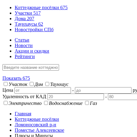
Коттеджные посёлки
675
Участки
517
Дома
207
Таунхаусы
62
Новостройки СПб
Статьи
Новости
Акции и скидки
Рейтинги
Показать
675
Участок
Дом
Таунхаус
Цена
-
ру
Удаленность от КАД
-
Электричество
Водоснабжение
Газ
Главная
Коттеджные посёлки
Ломоносовский р-н
Поместье Алексеевское
Плюсы и Минусы