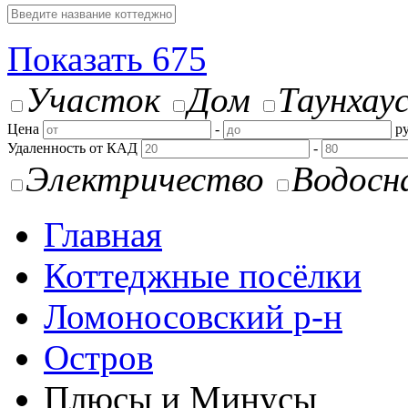
Показать
675
Участок
Дом
Таунхау
Цена
-
ру
Удаленность от КАД
-
Электричество
Водосн
Главная
Коттеджные посёлки
Ломоносовский р-н
Остров
Плюсы и Минусы