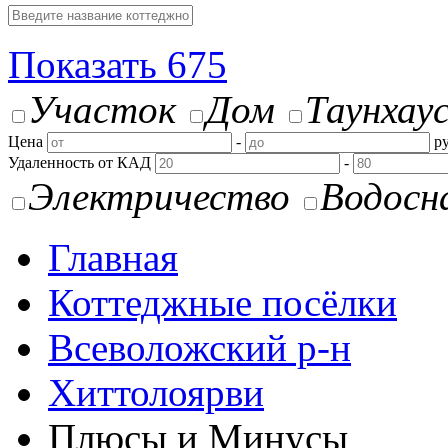
Показать
675
Участок
Дом
Таунхау
Цена
-
ру
Удаленность от КАД
-
Электричество
Водосн
Главная
Коттеджные посёлки
Всеволожский р-н
Хиттолоярви
Плюсы и Минусы