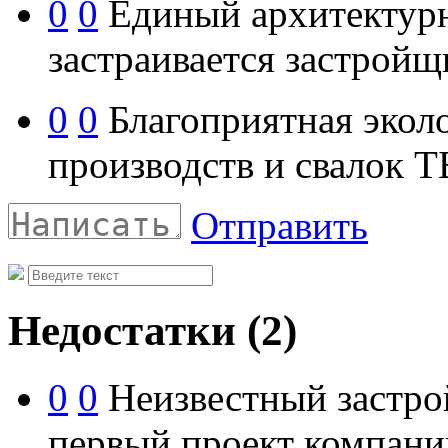
0
0
Единый архитектурн
застраивается застрой
0
0
Благоприятная эколо
производств и свалок 
Отправить
Недостатки
(2)
0
0
Неизвестный застро
первый проект компани