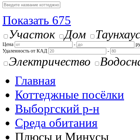
Показать
675
Участок
Дом
Таунхау
Цена
-
ру
Удаленность от КАД
-
Электричество
Водосн
Главная
Коттеджные посёлки
Выборгский р-н
Среда обитания
Плюсы и Минусы